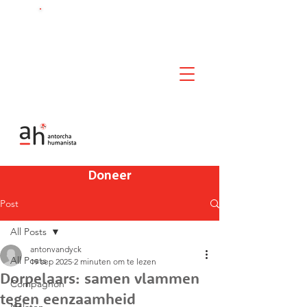
Chat met ons!
Doneer
Post
All Posts
antonvandyck
All Posts
19 sep 2025
2 minuten om te lezen
Dorpelaars: samen vlammen
Compagnon
tegen eenzaamheid