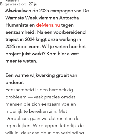
Nalaten
Bijgewerkt op:
27 jul
Dorpelaars
Als deel van de 2025-campagne van De 
Warmste Week vlammen Antorcha 
Humanista en 
deMens.nu
 tegen 
eenzaamheid! Na een voorbereidend 
traject in 2024 krijgt onze werking in 
2025 mooi vorm. Wil je weten hoe het 
project juist werkt? Kom hier alvast 
meer te weten.
Een warme wijkwerking groeit van 
onderuit
Eenzaamheid is een hardnekkig 
probleem — vaak precies omdat 
mensen die zich eenzaam voelen 
moeilijk te bereiken zijn. Met 
Dorpelaars gaan we dat recht in de 
ogen kijken. We stappen letterlijk de 
wijk in, deur aan deur, om verbinding 